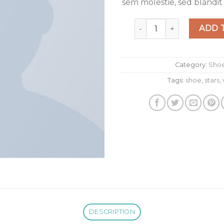
sem molestie, sed blandit
U Era VANS quantity
ADD 
Category:
Sho
Tags:
shoe
,
stars
,
DESCRIPTION