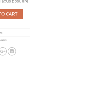
 lacus posuere.
TO CART
es
vans