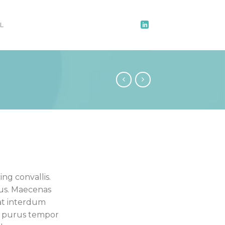
L
ng convallis.
us. Maecenas
at interdum
t purus tempor