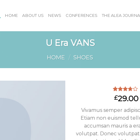
HOME
ABOUT US
NEWS
CONFERENCES
THE ALEA JOURNA
U Era VANS
HOME
/
SHOES
Rated
2
29.00
£
3.50
out
of 5
Vivamus semper adipisci
based on
customer
Etiam non euismod tell
ratings
accumsan mauris a er
volutpat. Donec volutpa